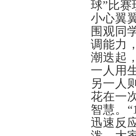
球
”
比赛
小心翼
围观同
调能力
潮迭起
一人用
另一人
花在一
智慧。
“
迅速反
泼，大